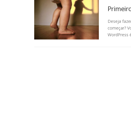
Primeir
Deseja faze
começar? Vo
WordPress é