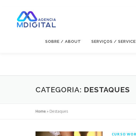
Pular
para
o
conteúdo
SOBRE / ABOUT
SERVIÇOS / SERVICE
CATEGORIA:
DESTAQUES
Home
»
Destaques
CURSO WOR