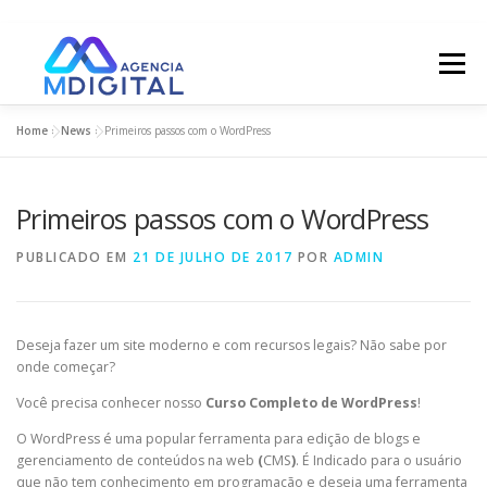
Pular
para
Menu
o
conteúdo
Home
»
News
»
Primeiros passos com o WordPress
SOBRE / ABOUT
SERVIÇOS / SERVICES
Primeiros passos com o WordPress
SHOWREEL
GALLERY
TIME / TEAM
PUBLICADO EM
21 DE JULHO DE 2017
POR
ADMIN
NOTÍCIAS / NEWS
CONTATO / CONTACT
Deseja fazer um site moderno e com recursos legais? Não sabe por
onde começar?
COMPRAS / SHOP
Você precisa conhecer nosso
Curso Completo de WordPress
!
O WordPress é uma popular ferramenta para edição de blogs e
gerenciamento de conteúdos na web
(
CMS
)
. É Indicado para o usuário
que não tem conhecimento em programação e deseja uma ferramenta