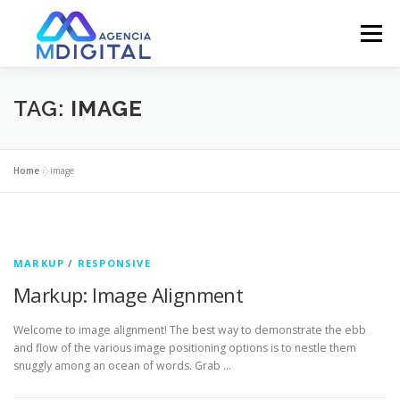
Pular
para
Menu
o
conteúdo
SOBRE / ABOUT
SERVIÇOS / SERVICES
TAG:
IMAGE
SHOWREEL
GALLERY
TIME / TEAM
Home
»
image
NOTÍCIAS / NEWS
CONTATO / CONTACT
MARKUP
/
RESPONSIVE
Markup: Image Alignment
COMPRAS / SHOP
Welcome to image alignment! The best way to demonstrate the ebb
and flow of the various image positioning options is to nestle them
snuggly among an ocean of words. Grab …