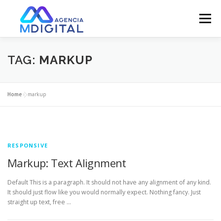
Pular
para
Menu
o
conteúdo
SOBRE / ABOUT
SERVIÇOS / SERVICES
TAG:
MARKUP
SHOWREEL
GALLERY
TIME / TEAM
Home
»
markup
NOTÍCIAS / NEWS
CONTATO / CONTACT
RESPONSIVE
Markup: Text Alignment
COMPRAS / SHOP
Default This is a paragraph. It should not have any alignment of any kind.
It should just flow like you would normally expect. Nothing fancy. Just
straight up text, free …